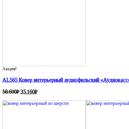
Акция!
AL565 Ковер интерьерный аудиофильский «Аудиокассет
58.600
₽
35.160
₽