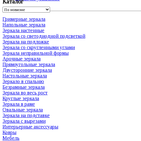
Каталог
Гримерные зеркала
Напольные зеркала
Зеркала настенные
Зеркала со светодиодной подсветкой
Зеркала на подложке
Зеркала со скругленными углами
Зеркала неправильной формы
Арочные зеркала
Прямоугольные зеркала
Двусторонние зеркала
Настольные зеркала
Зеркало в спальню
Безрамные зеркала
Зеркала во весь рост
Круглые зеркала
Зеркала в раме
Овальные зеркала
Зеркала на подставке
Зеркала с вырезами
Интерьерные аксессуары
Ковры
Мебель