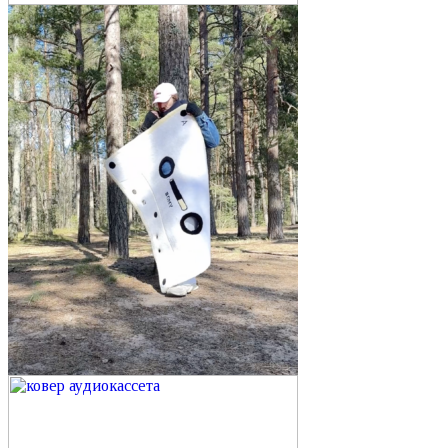
тонированное зеркало
зеркало брендированное
зеркало с лого
напольное зеркало
с подсветкой
зеркальное панно
настеная композиция
искусство в интерьере
большое настенное зеркало
на латунных держателях
овал
эллипс
декор
зеркало в прихожую
зеркало в спальню
зеркало в тонкой ясеневой раме
зеркало с ковром
гнутое зеркало
моллированое зеркало
Панно