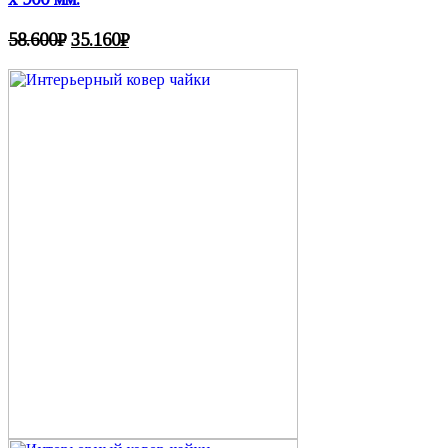
58.600
₽
35.160
₽