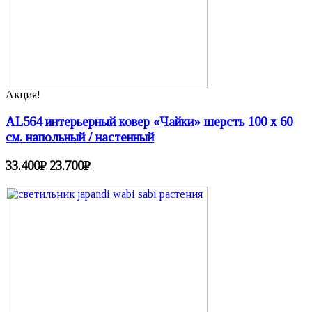
Акция!
AL564 интерьерный ковер «Чайки» шерсть 100 х 60
см. напольный / настенный
33.400
₽
23.700
₽