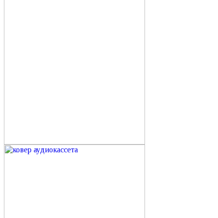
гримерное
лицевая подсветка
над столиком
настенное
натуральный цвет
тонкая рама из дерева
тумблер
зеркало моллированное
зеркало настенное
василек
синий ковер
тафтинговый ковер
зеркало в раме из ковра
квадратное зеркало
диптих
настенная композиция
орхидея
хамелеон
минимализм
зеркало мольберт
на подставке
дистанционный крепеж