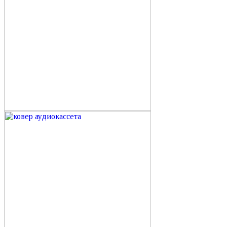
моллирование
состаренное
арка
зеркало-вывеска меню
на подложке
скругленные углы
Зеркала в гостиную
Зеркала в прихожую
Прямоугольные настенные зеркала