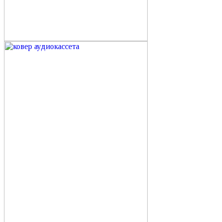
розовое полотно
тонированное полотно
тонировка ясеня
зеркало поворотное
на кронштейне
Прямоугольные зеркала в деревянной раме
ковер из шерсти
настенный ковер
отдых
желтый
круглое
круглое зеркало
мдф
неправильной формы
зеркало в ванную
натуральный цвет стали
стальная подложка
шлифованная сталь
Цветные зеркала
синее зеркало
синяя тонировка