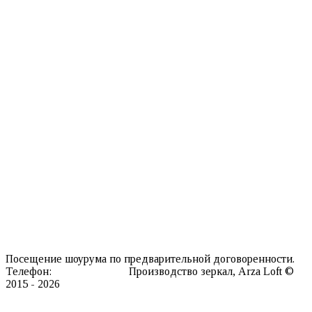
Круглые зеркала
Зеркала на подставке
Двусторонние зеркала
Настольные зеркала
Зеркала со скругленными углами
Напольные зеркала
Прямоугольные зеркала
Зеркала с вырезами
Гримерные зеркала
Зеркала со светодиодной подсветкой
Интерьерные аксессуары
Ковры
Мебель
Информация о нас
Каталог текстур
Производство
Доставка
Контакты
Посещение шоурума по предварительной договоренности.
Телефон:
8 911 127 20 98
Производство зеркал, Arza Loft ©
2015 - 2026
Сайт разработан в REDLOFT