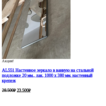
Акция!
AL551 Настенное зеркало в ванную на стальной
подложке 20 мм., лак, 1000 х 380 мм. настенный
крепеж
28.500
₽
23.500
₽
Настенные зеркала
Зеркала неправильной формы