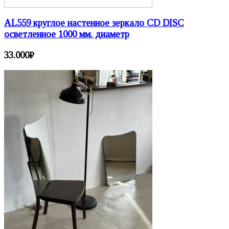
AL559 круглое настенное зеркало CD DISC
осветленное 1000 мм. диаметр
33.000
₽