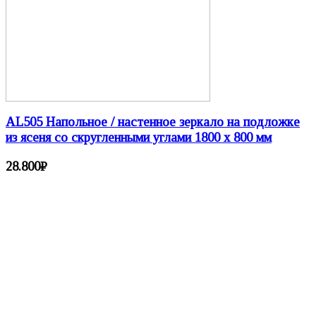
AL505 Напольное / настенное зеркало на подложке
из ясеня со скругленными углами 1800 х 800 мм
28.800
₽
Настенные зеркала
Зеркала неправильной формы
Круглые зеркала
Зеркала на подставке
Двусторонние зеркала
Настольные зеркала
Зеркала со скругленными углами
Напольные зеркала
Прямоугольные зеркала
Зеркала с вырезами