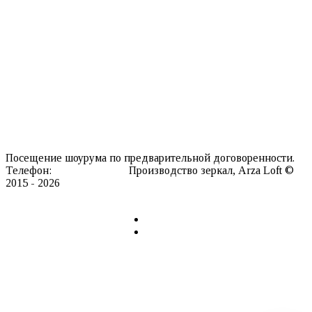
Гримерные зеркала
Зеркала со светодиодной подсветкой
Интерьерные аксессуары
Ковры
Мебель
Информация о нас
Каталог текстур
Производство
Доставка
Контакты
Посещение шоурума по предварительной договоренности.
Телефон:
8 911 127 20 98
Производство зеркал, Arza Loft ©
2015 - 2026
Сайт разработан в REDLOFT