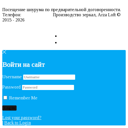
Контакты
Посещение шоурума по предварительной договоренности.
Телефон:
8 911 127 20 98
Производство зеркал, Arza Loft ©
2015 - 2026
Сайт разработан в REDLOFT
Войти на сайт
Username
Password
Remember Me
Lost your password?
|
Back to Login