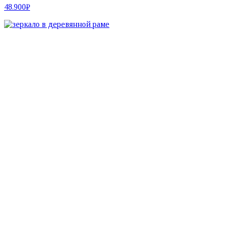
48.900
₽
Настенные зеркала
Зеркала неправильной формы
Круглые зеркала
Зеркала на подставке
Двусторонние зеркала
Настольные зеркала
Зеркала со скругленными углами
Напольные зеркала
Прямоугольные зеркала
Зеркала с вырезами
Гримерные зеркала
Зеркала со светодиодной подсветкой
Интерьерные аксессуары
Ковры
Мебель
Информация о нас
Каталог текстур
Производство
Доставка