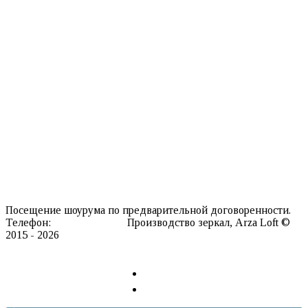
Настольные зеркала
Зеркала со скругленными углами
Напольные зеркала
Прямоугольные зеркала
Зеркала с вырезами
Гримерные зеркала
Зеркала со светодиодной подсветкой
Интерьерные аксессуары
Ковры
Мебель
Информация о нас
Каталог текстур
Производство
Доставка
Контакты
Посещение шоурума по предварительной договоренности.
Телефон:
8 911 127 20 98
Производство зеркал, Arza Loft ©
2015 - 2026
Сайт разработан в REDLOFT