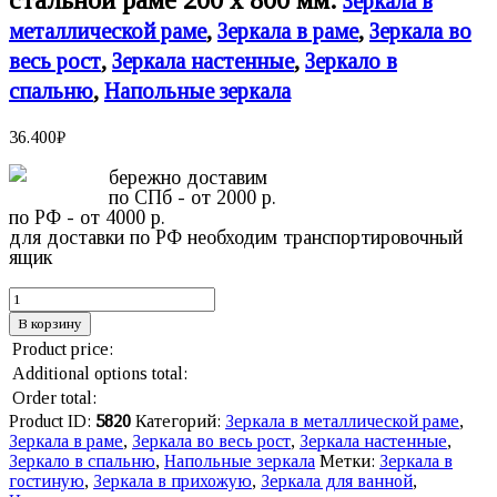
Зеркала в
металлической раме
,
Зеркала в раме
,
Зеркала во
весь рост
,
Зеркала настенные
,
Зеркало в
спальню
,
Напольные зеркала
36.400
₽
бережно доставим
по СПб - от 2000 р.
по РФ - от 4000 р.
для доставки по РФ необходим транспортировочный
ящик
В корзину
Product price:
Additional options total:
Order total:
Product ID:
5820
Категорий:
Зеркала в металлической раме
,
Зеркала в раме
,
Зеркала во весь рост
,
Зеркала настенные
,
Зеркало в спальню
,
Напольные зеркала
Метки:
Зеркала в
гостиную
,
Зеркала в прихожую
,
Зеркала для ванной
,