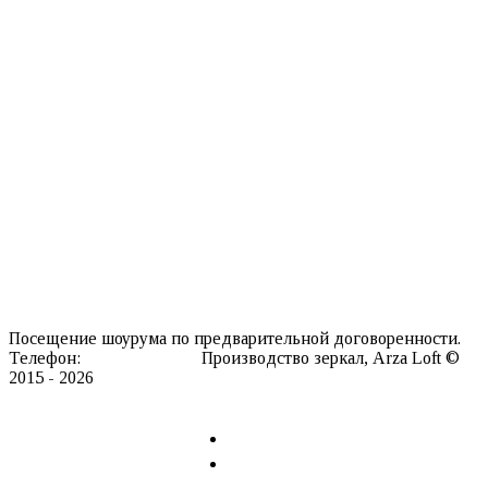
Настольные зеркала
Зеркала со скругленными углами
Напольные зеркала
Прямоугольные зеркала
Зеркала с вырезами
Гримерные зеркала
Зеркала со светодиодной подсветкой
Интерьерные аксессуары
Ковры
Мебель
Информация о нас
Каталог текстур
Производство
Доставка
Контакты
Посещение шоурума по предварительной договоренности.
Телефон:
8 911 127 20 98
Производство зеркал, Arza Loft ©
2015 - 2026
Сайт разработан в REDLOFT