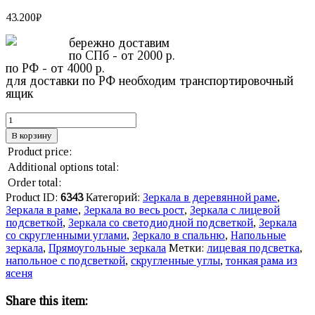
43.200
₽
бережно доставим
по СПб - от 2000 р.
по РФ - от 4000 р.
для доставки по РФ необходим транспортировочный
ящик
В корзину
Product price:
Additional options total:
Order total:
Product ID:
6343
Категорий:
Зеркала в деревянной раме
,
Зеркала в раме
,
Зеркала во весь рост
,
Зеркала с лицевой
подсветкой
,
Зеркала со светодиодной подсветкой
,
Зеркала
со скругленными углами
,
Зеркало в спальню
,
Напольные
зеркала
,
Прямоугольные зеркала
Метки:
лицевая подсветка
,
напольное с подсветкой
,
скругленные углы
,
тонкая рама из
ясеня
Share this item: