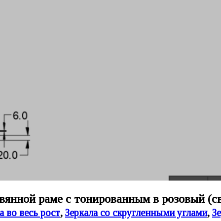
вянной раме с тонированным в розовый (св
а во весь рост
,
Зеркала со скругленными углами
,
З