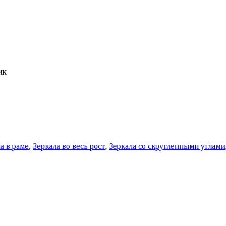
ик
а в раме
,
Зеркала во весь рост
,
Зеркала со скругленными углами