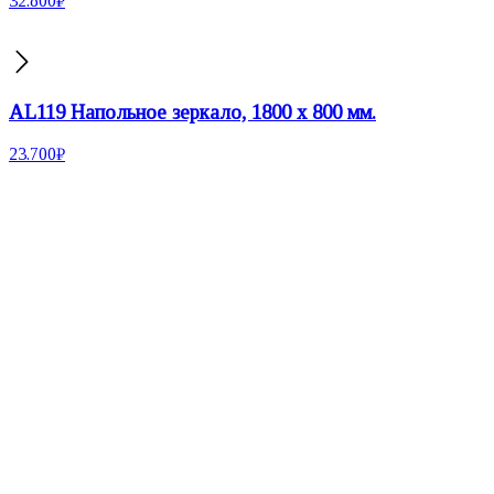
32.800
₽
AL119 Напольное зеркало, 1800 х 800 мм.
23.700
₽
Настенные зеркала
Зеркала неправильной формы
Круглые зеркала
Зеркала на подставке
Двусторонние зеркала
Настольные зеркала
Зеркала со скругленными углами
Напольные зеркала
Прямоугольные зеркала
Зеркала с вырезами
Гримерные зеркала
Зеркала со светодиодной подсветкой
Интерьерные аксессуары
Ковры