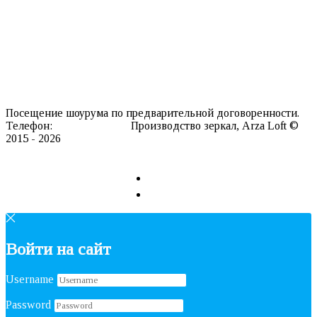
Мебель
Информация о нас
Каталог текстур
Производство
Доставка
Контакты
Посещение шоурума по предварительной договоренности.
Телефон:
8 911 127 20 98
Производство зеркал, Arza Loft ©
2015 - 2026
Сайт разработан в REDLOFT
Войти на сайт
Username
Password