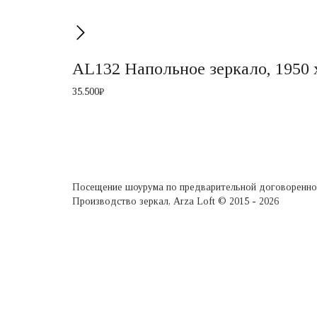
AL132 Напольное зеркало, 1950 
35.500
₽
Настенные зеркала
Настоль
Зеркала неправильной формы
Зеркала 
Круглые зеркала
Напольн
Зеркала на подставке
Прямоуг
Двусторонние зеркала
Зеркала
Посещение шоурума по предварительной договоренно
Производство зеркал, Arza Loft © 2015 - 2026
Сайт разработан в REDLOFT
Войти на сайт
Username