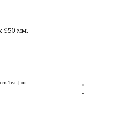
х 950 мм.
ные зеркала
Гримерные зеркала
со скругленными углами
Зеркала со светодиодной подсв
ые зеркала
Интерьерные аксессуары
ольные зеркала
Ковры
 с вырезами
Мебель
сти. Телефон:
8 911 127 20 98