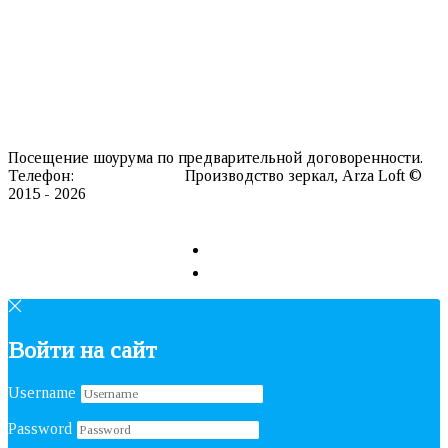
Мебель
Информация о нас
Каталог текстур
Производство
Доставка
Контакты
Посещение шоурума по предварительной договоренности.
Телефон:
8 911 127 20 98
Производство зеркал, Arza Loft ©
2015 - 2026
Сайт разработан в REDLOFT
Войти на сайт
Username
Password