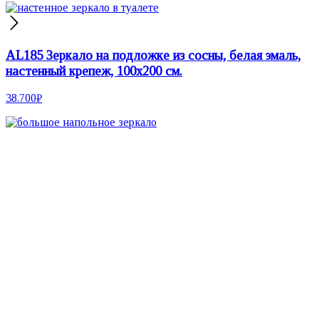
AL185 Зеркало на подложке из сосны, белая эмаль,
настенный крепеж, 100х200 см.
38.700
₽
Настенные зеркала
Зеркала неправильной формы
Круглые зеркала
Зеркала на подставке
Двусторонние зеркала
Настольные зеркала
Зеркала со скругленными углами
Напольные зеркала
Прямоугольные зеркала
Зеркала с вырезами
Гримерные зеркала
Зеркала со светодиодной подсветкой
Интерьерные аксессуары
Ковры