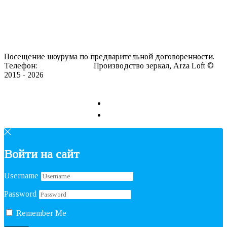
Каталог текстур
Производство
Доставка
Контакты
Посещение шоурума по предварительной договоренности.
Телефон:
8 911 127 20 98
Производство зеркал, Arza Loft ©
2015 - 2026
Сайт разработан в REDLOFT
Войти на сайт
Username
Password
Remember Me