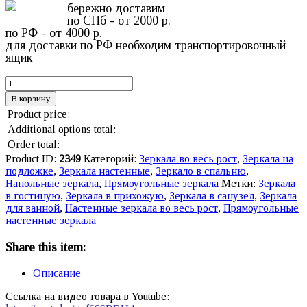
бережно доставим
по СПб - от 2000 р.
по РФ - от 4000 р.
для доставки по РФ необходим транспортировочный
ящик
В корзину
Product price:
Additional options total:
Order total:
Product ID:
2349
Категорий:
Зеркала во весь рост
,
Зеркала на
подложке
,
Зеркала настенные
,
Зеркало в спальню
,
Напольные зеркала
,
Прямоугольные зеркала
Метки:
Зеркала
в гостиную
,
Зеркала в прихожую
,
Зеркала в санузел
,
Зеркала
для ванной
,
Настенные зеркала во весь рост
,
Прямоугольные
настенные зеркала
Share this item:
Описание
Ссылка на видео товара в Youtube: