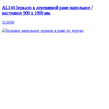
AL144 Зеркало в деревянной раме напольное /
настенное 900 х 1900 мм.
31.600
₽
Настенные зеркала
Зеркала неправильной формы
Круглые зеркала
Зеркала на подставке
Двусторонние зеркала
Настольные зеркала
Зеркала со скругленными углами
Напольные зеркала
Прямоугольные зеркала
Зеркала с вырезами
Гримерные зеркала
Зеркала со светодиодной подсветкой
Интерьерные аксессуары
Ковры
Мебель
Информация о нас